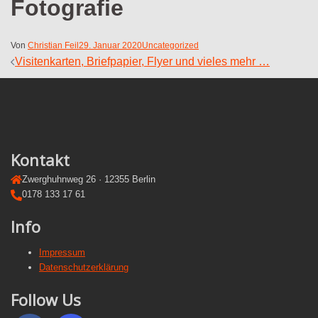
Fotografie
Von
Christian Feil
29. Januar 2020
Uncategorized
Beitragsnavigation
Visitenkarten, Briefpapier, Flyer und vieles mehr …
Kontakt
Zwerghuhnweg 26 · 12355 Berlin
0178 133 17 61
Info
Impressum
Datenschutzerklärung
Follow Us